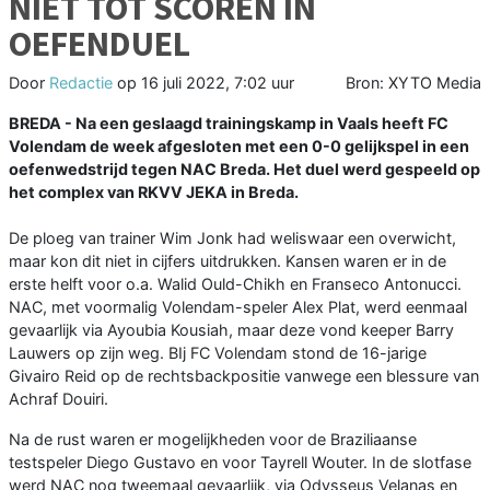
NIET TOT SCOREN IN
OEFENDUEL
Door
Redactie
op
16 juli 2022, 7:02 uur
Bron: XYTO Media
BREDA - Na een geslaagd trainingskamp in Vaals heeft FC
Volendam de week afgesloten met een 0-0 gelijkspel in een
oefenwedstrijd tegen NAC Breda. Het duel werd gespeeld op
het complex van RKVV JEKA in Breda.
De ploeg van trainer Wim Jonk had weliswaar een overwicht,
maar kon dit niet in cijfers uitdrukken. Kansen waren er in de
erste helft voor o.a. Walid Ould-Chikh en Franseco Antonucci.
NAC, met voormalig Volendam-speler Alex Plat, werd eenmaal
gevaarlijk via Ayoubia Kousiah, maar deze vond keeper Barry
Lauwers op zijn weg. BIj FC Volendam stond de 16-jarige
Givairo Reid op de rechtsbackpositie vanwege een blessure van
Achraf Douiri.
Na de rust waren er mogelijkheden voor de Braziliaanse
testspeler Diego Gustavo en voor Tayrell Wouter. In de slotfase
werd NAC nog tweemaal gevaarlijk, via Odysseus Velanas en