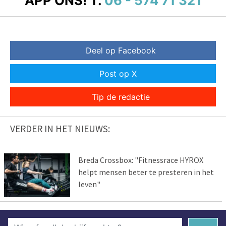
APP ONS!
T.
06 - 574 71 321
Deel op Facebook
Post op X
Tip de redactie
VERDER IN HET NIEUWS:
Breda Crossbox: "Fitnessrace HYROX
helpt mensen beter te presteren in het
leven"