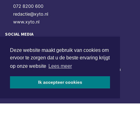
072 8200 600
redactie@xyto.nl
www.xyto.nl
SOCIAL MEDIA
Deze website maakt gebruik van cookies om
NIEUWSBRIEF AANMELDEN
ervoor te zorgen dat u de beste ervaring krijgt
op onze website
Lees meer
Schrijf je in voor onze nieuwsbrief en krijg wekelijks een
samenvatting van alle gebeurtenissen uit jouw regio.
Ik accepteer cookies
Aanmelden
ONLINE DAGBLADEN