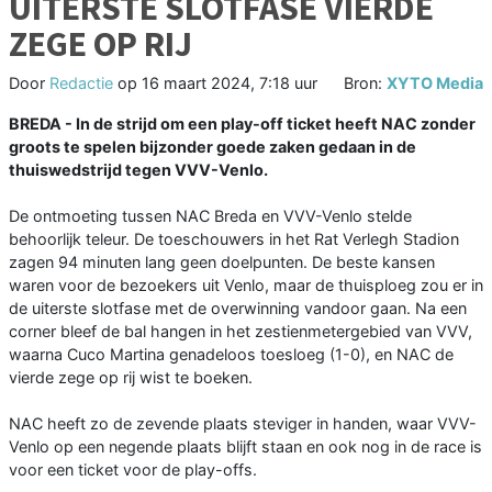
UITERSTE SLOTFASE VIERDE
ZEGE OP RIJ
Door
Redactie
op
16 maart 2024, 7:18 uur
Bron:
XYTO Media
BREDA - In de strijd om een play-off ticket heeft NAC zonder
groots te spelen bijzonder goede zaken gedaan in de
thuiswedstrijd tegen VVV-Venlo.
De ontmoeting tussen NAC Breda en VVV-Venlo stelde
behoorlijk teleur. De toeschouwers in het Rat Verlegh Stadion
zagen 94 minuten lang geen doelpunten. De beste kansen
waren voor de bezoekers uit Venlo, maar de thuisploeg zou er in
de uiterste slotfase met de overwinning vandoor gaan. Na een
corner bleef de bal hangen in het zestienmetergebied van VVV,
waarna Cuco Martina genadeloos toesloeg (1-0), en NAC de
vierde zege op rij wist te boeken.
NAC heeft zo de zevende plaats steviger in handen, waar VVV-
Venlo op een negende plaats blijft staan en ook nog in de race is
voor een ticket voor de play-offs.