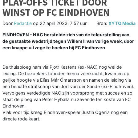
PLAY-OFFS TICKET DOOR
WINST OP FC EINDHOVEN
Door
Redactie
op
22 april 2023, 7:57 uur
Bron:
XYTO Media
EINDHOVEN -
NAC herstelde zich van de teleurstelling van
de gestaakte wedstrijd tegen Willem II van vorige week, door
een knappe uitzege te boeken bij FC Eindhoven.
De thuisploeg nam via Pjotr Kestens (ex-NAC) nog wel de
leiding. De bezoekers toonden hierna veerkracht, kwamen op
gelijke hoogte via Elías Már Ómarsson en namen de leiding via
een benutte strafschop van Jort van der Sande (ex-Eindhoven).
Vervolgens verdedigde NAC zijn voorsprong met succes en zo
staat de ploeg van Peter Hyballa nu zevende ten koste van FC
Eindhoven.
Vlak voor tijd kreeg Eindhoven-speler Justin Ogenia nog een
directe rode kaart.