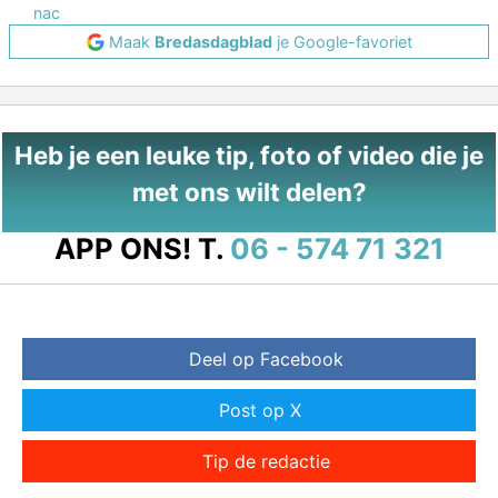
nac
Maak
Bredasdagblad
je Google-favoriet
Heb je een leuke tip, foto of video die je
met ons wilt delen?
APP ONS!
T.
06 - 574 71 321
Deel op Facebook
Post op X
Tip de redactie