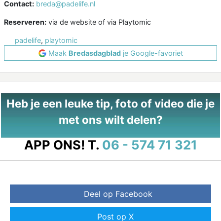
Contact:
breda@padelife.nl
Reserveren:
via de website of via Playtomic
padelife
,
playtomic
Maak
Bredasdagblad
je Google-favoriet
Heb je een leuke tip, foto of video die je
met ons wilt delen?
APP ONS!
T.
06 - 574 71 321
Deel op Facebook
Post op X