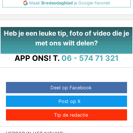
Maak
Bredasdagblad
je Google-favoriet
Heb je een leuke tip, foto of video die je
met ons wilt delen?
APP ONS!
T.
06 - 574 71 321
Deel op Facebook
Post op X
Tip de redactie