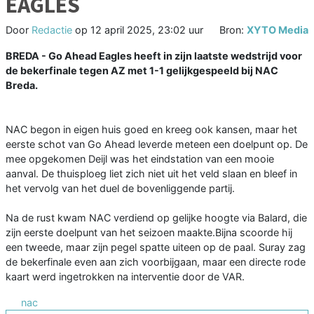
EAGLES
Door
Redactie
op
12 april 2025, 23:02 uur
Bron:
XYTO Media
BREDA - Go Ahead Eagles heeft in zijn laatste wedstrijd voor
de bekerfinale tegen AZ met 1-1 gelijkgespeeld bij NAC
Breda.
NAC begon in eigen huis goed en kreeg ook kansen, maar het
eerste schot van Go Ahead leverde meteen een doelpunt op. De
mee opgekomen Deijl was het eindstation van een mooie
aanval. De thuisploeg liet zich niet uit het veld slaan en bleef in
het vervolg van het duel de bovenliggende partij.
Na de rust kwam NAC verdiend op gelijke hoogte via Balard, die
zijn eerste doelpunt van het seizoen maakte.Bijna scoorde hij
een tweede, maar zijn pegel spatte uiteen op de paal. Suray zag
de bekerfinale even aan zich voorbijgaan, maar een directe rode
kaart werd ingetrokken na interventie door de VAR.
nac