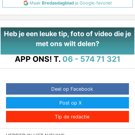
Maak
Bredasdagblad
je Google-favoriet
Heb je een leuke tip, foto of video die je
met ons wilt delen?
APP ONS!
T.
06 - 574 71 321
Deel op Facebook
Post op X
Tip de redactie