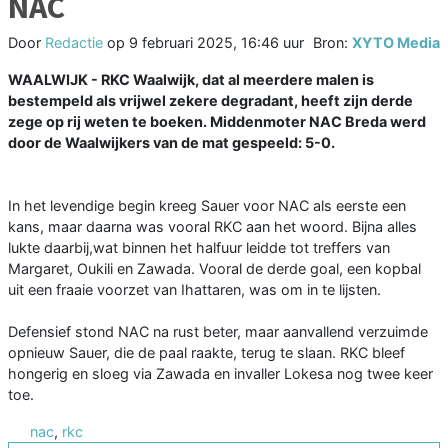
NAC
Door
Redactie
op
9 februari 2025, 16:46 uur
Bron:
XYTO Media
WAALWIJK - RKC Waalwijk, dat al meerdere malen is
bestempeld als vrijwel zekere degradant, heeft zijn derde
zege op rij weten te boeken. Middenmoter NAC Breda werd
door de Waalwijkers van de mat gespeeld: 5-0.
In het levendige begin kreeg Sauer voor NAC als eerste een
kans, maar daarna was vooral RKC aan het woord. Bijna alles
lukte daarbij,wat binnen het halfuur leidde tot treffers van
Margaret, Oukili en Zawada. Vooral de derde goal, een kopbal
uit een fraaie voorzet van Ihattaren, was om in te lijsten.
Defensief stond NAC na rust beter, maar aanvallend verzuimde
opnieuw Sauer, die de paal raakte, terug te slaan. RKC bleef
hongerig en sloeg via Zawada en invaller Lokesa nog twee keer
toe.
nac
,
rkc