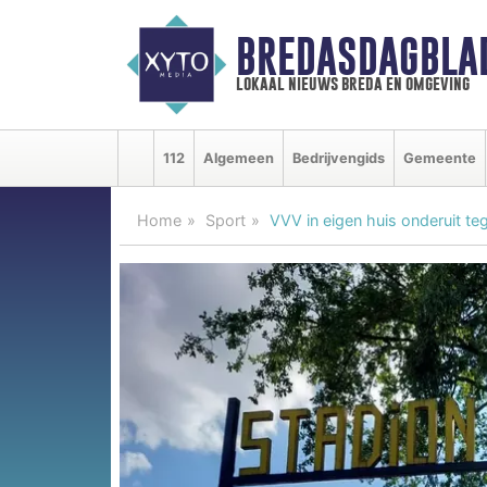
BREDASDAGBLA
lokaal nieuws breda en omgeving
112
Algemeen
Bedrijvengids
Gemeente
Home
Sport
VVV in eigen huis onderuit t