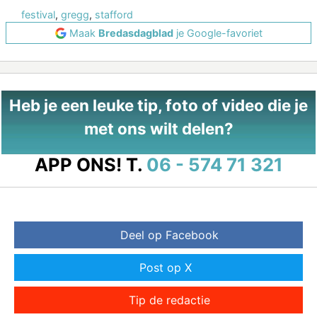
festival
,
gregg
,
stafford
Maak
Bredasdagblad
je Google-favoriet
Heb je een leuke tip, foto of video die je
met ons wilt delen?
APP ONS!
T.
06 - 574 71 321
Deel op Facebook
Post op X
Tip de redactie