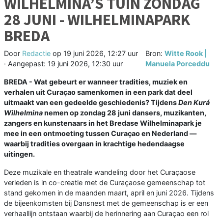
WILHELMINA’S TUIN ZONDAG
28 JUNI - WILHELMINAPARK
BREDA
Door
Redactie
op
19 juni 2026, 12:27 uur
Bron:
Witte Rook |
· Aangepast:
19 juni 2026, 12:30 uur
Manuela Porceddu
BREDA - Wat gebeurt er wanneer tradities, muziek en
verhalen uit Curaçao samenkomen in een park dat deel
uitmaakt van een gedeelde geschiedenis? Tijdens
Den Kurá
Wilhelmina
nemen op zondag 28 juni dansers, muzikanten,
zangers en kunstenaars in het Bredase Wilhelminapark je
mee in een ontmoeting tussen Curaçao en Nederland —
waarbij tradities overgaan in krachtige hedendaagse
uitingen.
Deze muzikale en theatrale wandeling door het Curaçaose
verleden is in co-creatie met de Curaçaose gemeenschap tot
stand gekomen in de maanden maart, april en juni 2026. Tijdens
de bijeenkomsten bij Dansnest met de gemeenschap is er een
verhaallijn ontstaan waarbij de herinnering aan Curaçao een rol