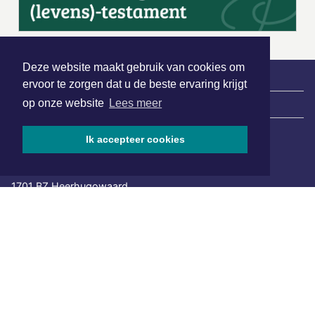
Deze website maakt gebruik van cookies om
ervoor te zorgen dat u de beste ervaring krijgt
op onze website
Lees meer
|
Nieuws | Sport | Evenementen
Ik accepteer cookies
Hoofdvestiging:
van Benthuizenlaan 1
1701 BZ Heerhugowaard
072 8200 600
redactie@xyto.nl
www.xyto.nl
SOCIAL MEDIA