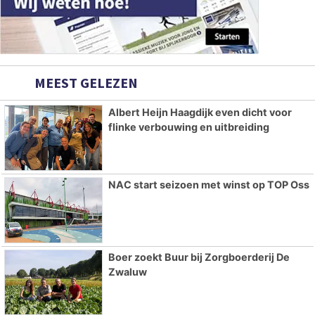
MEEST GELEZEN
Albert Heijn Haagdijk even dicht voor
flinke verbouwing en uitbreiding
NAC start seizoen met winst op TOP Oss
Boer zoekt Buur bij Zorgboerderij De
Zwaluw