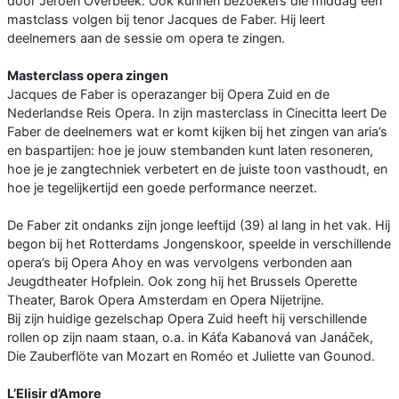
door Jeroen Overbeek. Ook kunnen bezoekers die middag een
mastclass volgen bij tenor Jacques de Faber. Hij leert
deelnemers aan de sessie om opera te zingen.
Masterclass opera zingen
Jacques de Faber is operazanger bij Opera Zuid en de
Nederlandse Reis Opera. In zijn masterclass in Cinecitta leert De
Faber de deelnemers wat er komt kijken bij het zingen van aria’s
en baspartijen: hoe je jouw stembanden kunt laten resoneren,
hoe je je zangtechniek verbetert en de juiste toon vasthoudt, en
hoe je tegelijkertijd een goede performance neerzet.
De Faber zit ondanks zijn jonge leeftijd (39) al lang in het vak. Hij
begon bij het Rotterdams Jongenskoor, speelde in verschillende
opera’s bij Opera Ahoy en was vervolgens verbonden aan
Jeugdtheater Hofplein. Ook zong hij het Brussels Operette
Theater, Barok Opera Amsterdam en Opera Nijetrijne.
Bij zijn huidige gezelschap Opera Zuid heeft hij verschillende
rollen op zijn naam staan, o.a. in Káťa Kabanová van Janáček,
Die Zauberflöte van Mozart en Roméo et Juliette van Gounod.
L’Elisir d’Amore