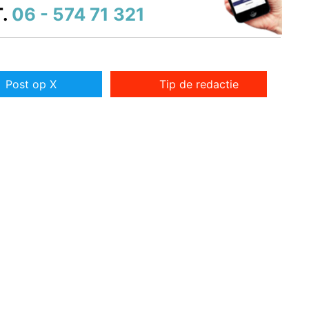
.
06 - 574 71 321
Post op X
Tip de redactie