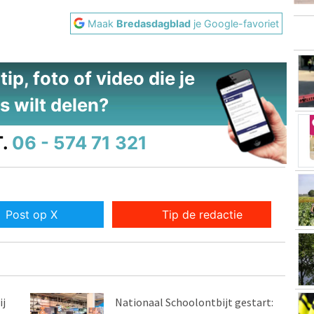
Maak
Bredasdagblad
je Google-favoriet
ip, foto of video die je
s wilt delen?
.
06 - 574 71 321
Post op X
Tip de redactie
ij
Nationaal Schoolontbijt gestart: