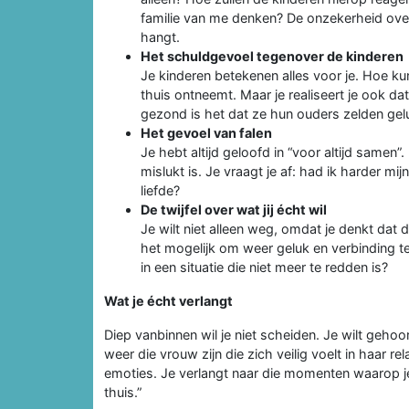
familie van me denken? De onzekerheid over
hangt.
Het schuldgevoel tegenover de kinderen
Je kinderen betekenen alles voor je. Hoe kun
thuis ontneemt. Maar je realiseert je ook da
gezond is het dat ze hun ouders zelden gel
Het gevoel van falen
Je hebt altijd geloofd in “voor altijd samen”.
mislukt is. Je vraagt je af: had ik harder m
liefde?
De twijfel over wat jij écht wil
Je wilt niet alleen weg, omdat je denkt dat d
het mogelijk om weer geluk en verbinding t
in een situatie die niet meer te redden is?
Wat je écht verlangt
Diep vanbinnen wil je niet scheiden. Je wilt geh
weer die vrouw zijn die zich veilig voelt in haar 
emoties. Je verlangt naar die momenten waarop je e
thuis.”