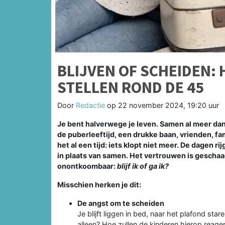
BLIJVEN OF SCHEIDEN: 
STELLEN ROND DE 45
Door
Redactie
op
22 november 2024, 19:20 uur
Je bent halverwege je leven. Samen al meer dan 
de puberleeftijd, een drukke baan, vrienden, famil
het al een tijd: iets klopt niet meer. De dagen rij
in plaats van samen. Het vertrouwen is geschaad
onontkoombaar:
blijf ik of ga ik?
Misschien herken je dit:
De angst om te scheiden
Je blijft liggen in bed, naar het plafond sta
alleen? Hoe zullen de kinderen hierop reager