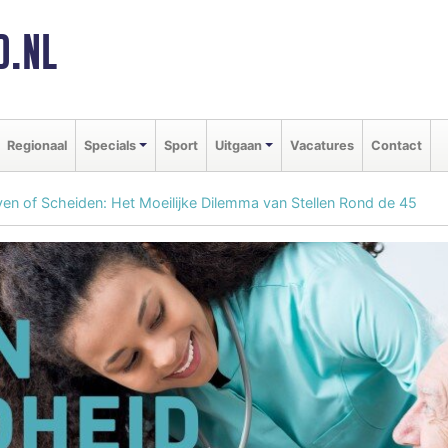
D.NL
Regionaal
Specials
Sport
Uitgaan
Vacatures
Contact
jven of Scheiden: Het Moeilijke Dilemma van Stellen Rond de 45