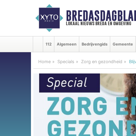
BREDASDAGBLA
lokaal nieuws breda en omgeving
112
Algemeen
Bedrijvengids
Gemeente
Home
Specials
Zorg en gezondheid
Bli