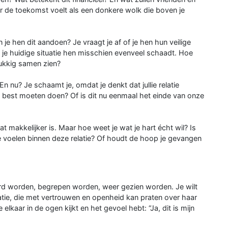
 de toekomst voelt als een donkere wolk die boven je
 je hen dit aandoen? Je vraagt je af of je hen hun veilige
t je huidige situatie hen misschien evenveel schaadt. Hoe
ukkig samen zien?
 En nu? Je schaamt je, omdat je denkt dat jullie relatie
ijn best moeten doen? Of is dit nu eenmaal het einde van onze
at makkelijker is. Maar hoe weet je wat je hart écht wil? Is
e voelen binnen deze relatie? Of houdt de hoop je gevangen
oord worden, begrepen worden, weer gezien worden. Je wilt
relatie, die met vertrouwen en openheid kan praten over haar
lkaar in de ogen kijkt en het gevoel hebt: “Ja, dit is mijn