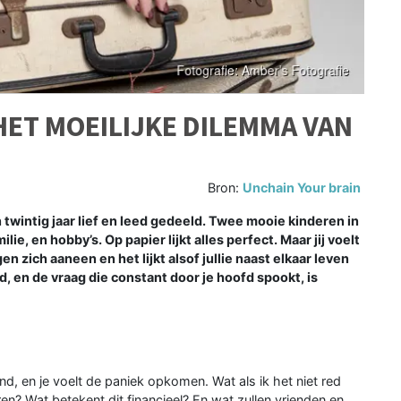
HET MOEILIJKE DILEMMA VAN
Bron:
Unchain Your brain
twintig jaar lief en leed gedeeld. Twee mooie kinderen in
ie, en hobby’s. Op papier lijkt alles perfect. Maar jij voelt
gen zich aaneen en het lijkt alsof jullie naast elkaar leven
, en de vraag die constant door je hoofd spookt, is
rend, en je voelt de paniek opkomen. Wat als ik het niet red
en? Wat betekent dit financieel? En wat zullen vrienden en