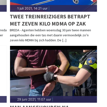
1 juli 2021, 14:21 uur
|
TWEE TREINREIZIGERS BETRAPT
MET ZEVEN KILO MDMA OP ZAK
Breda
BREDA - Agenten hebben woensdag 30 juni twee mannen
 er
aangehouden die een tas met daarin vermoedelijk zo’n
zeven kilo MDMA bij zich hadden. De [...]
29 juni 2021, 11:07 uur
|