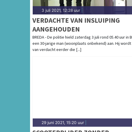
3 juli 2021, 12:28 uur
|
VERDACHTE VAN INSLUIPING
AANGEHOUDEN
BREDA - De politie hield zaterdag 3 juli rond 05.40 uur in 
een 30-jarige man (woonplaats onbekend) aan. Hij wordt
van verdacht eerder die [...]
29 juni 2021, 15:20 uur
|