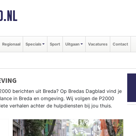
D.NL
Regionaal
Specials
Sport
Uitgaan
Vacatures
Contact
EVING
2000 berichten uit Breda? Op Bredas Dagblad vind je
bulance in Breda en omgeving. Wij volgen de P2000
e verhalen achter de hulpdiensten bij jou thuis.
dingen in wijken als Bavel, Prinsenbeek, Hoge Vucht