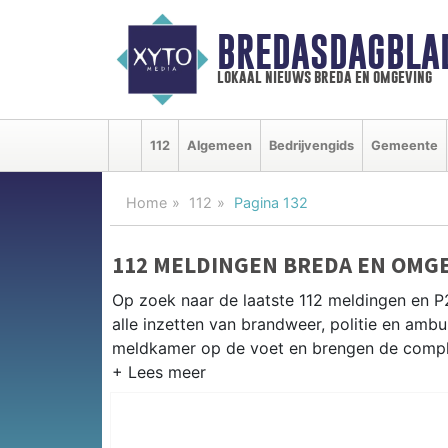
BREDASDAGBLA
lokaal nieuws breda en omgeving
112
Algemeen
Bedrijvengids
Gemeente
Home
112
Pagina 132
112 MELDINGEN BREDA EN OMG
Op zoek naar de laatste 112 meldingen en P
alle inzetten van brandweer, politie en am
meldkamer op de voet en brengen de complet
P2000 MELDINGEN BREDA
Van incidenten op de A16 en de A27 tot mel