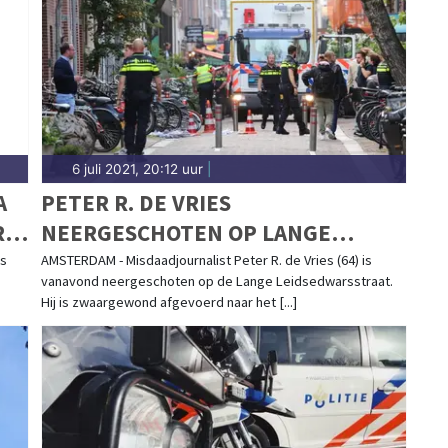
6 juli 2021, 20:12 uur
|
A
PETER R. DE VRIES
.
NEERGESCHOTEN OP LANGE
EN"
LEIDSEDWARSSTRAAT, VERDACHTE
es
AMSTERDAM - Misdaadjournalist Peter R. de Vries (64) is
vanavond neergeschoten op de Lange Leidsedwarsstraat.
VOORTVLUCHTIG
Hij is zwaargewond afgevoerd naar het [...]