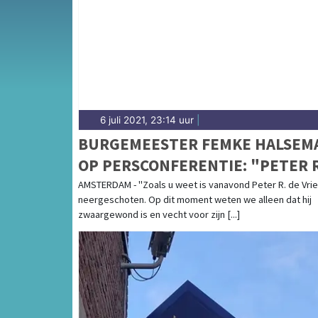
en het Breda-centrum.
6 juli 2021, 23:14 uur
|
BURGEMEESTER FEMKE HALSEM
OP PERSCONFERENTIE: "PETER R
DE VRIES VECHT VOOR ZIJN LEV
AMSTERDAM - "Zoals u weet is vanavond Peter R. de Vri
neergeschoten. Op dit moment weten we alleen dat hij
zwaargewond is en vecht voor zijn [...]