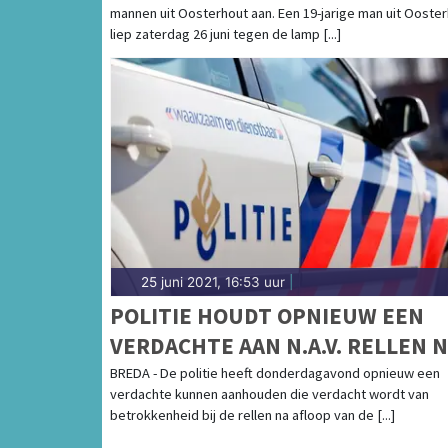
mannen uit Oosterhout aan. Een 19-jarige man uit Ooste
liep zaterdag 26 juni tegen de lamp [...]
25 juni 2021, 16:53 uur
|
POLITIE HOUDT OPNIEUW EEN
VERDACHTE AAN N.A.V. RELLEN 
- NEC
BREDA - De politie heeft donderdagavond opnieuw een
verdachte kunnen aanhouden die verdacht wordt van
betrokkenheid bij de rellen na afloop van de [...]