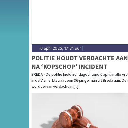
en het Breda-centrum.
6 april 2025, 17:31 uur
|
POLITIE HOUDT VERDACHTE AAN
NA ‘KOPSCHOP’ INCIDENT
BREDA - De politie hield zondagochtend 6 april in alle vr
in de Vismarktstraat een 36-jarige man uit Breda aan. De
wordt ervan verdacht in [...]