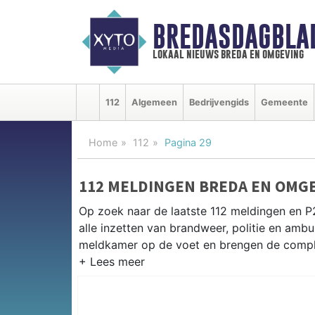
BREDASDAGBLA
lokaal nieuws breda en omgeving
112
Algemeen
Bedrijvengids
Gemeente
Home
112
Pagina 29
112 MELDINGEN BREDA EN OMG
Op zoek naar de laatste 112 meldingen en P
alle inzetten van brandweer, politie en am
meldkamer op de voet en brengen de complet
P2000 MELDINGEN BREDA
Van incidenten op de A16 en de A27 tot mel