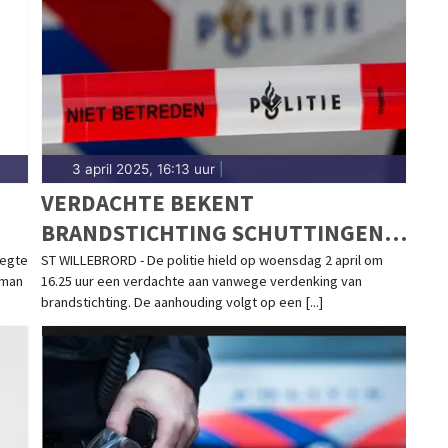
3 april 2025, 16:13 uur
|
VERDACHTE BEKENT
BRANDSTICHTING SCHUTTINGEN
ST. WILLEBRORD
oegte
ST WILLEBRORD - De politie hield op woensdag 2 april om
 man
16.25 uur een verdachte aan vanwege verdenking van
brandstichting. De aanhouding volgt op een [...]