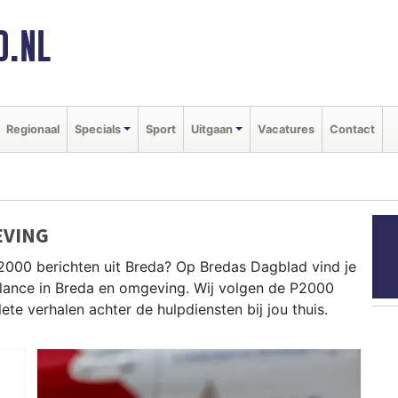
D.NL
Regionaal
Specials
Sport
Uitgaan
Vacatures
Contact
EVING
2000 berichten uit Breda? Op Bredas Dagblad vind je
bulance in Breda en omgeving. Wij volgen de P2000
e verhalen achter de hulpdiensten bij jou thuis.
dingen in wijken als Bavel, Prinsenbeek, Hoge Vucht