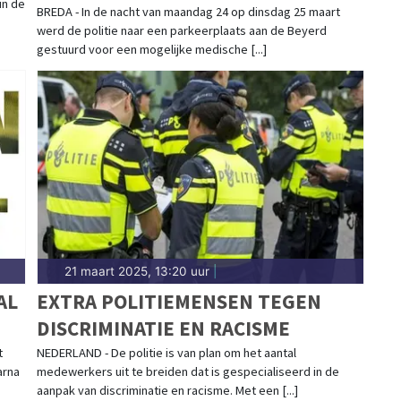
in de
KENTEKENPLATEN
BREDA - In de nacht van maandag 24 op dinsdag 25 maart
werd de politie naar een parkeerplaats aan de Beyerd
gestuurd voor een mogelijke medische [...]
21 maart 2025, 13:20 uur
|
AL
EXTRA POLITIEMENSEN TEGEN
DISCRIMINATIE EN RACISME
t
NEDERLAND - De politie is van plan om het aantal
arna
medewerkers uit te breiden dat is gespecialiseerd in de
aanpak van discriminatie en racisme. Met een [...]