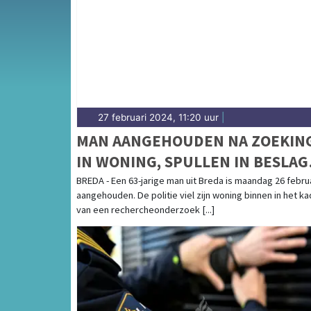
en het Breda-centrum.
27 februari 2024, 11:20 uur
|
MAN AANGEHOUDEN NA ZOEKIN
IN WONING, SPULLEN IN BESLAG
GENOMEN
BREDA - Een 63-jarige man uit Breda is maandag 26 febru
aangehouden. De politie viel zijn woning binnen in het k
van een rechercheonderzoek [...]