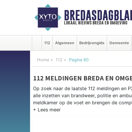
BREDASDAGBLA
lokaal nieuws breda en omgeving
112
Algemeen
Bedrijvengids
Gemeente
Home
112
Pagina 60
112 MELDINGEN BREDA EN OMG
Op zoek naar de laatste 112 meldingen en P
alle inzetten van brandweer, politie en am
meldkamer op de voet en brengen de complet
P2000 MELDINGEN BREDA
Van incidenten op de A16 en de A27 tot mel