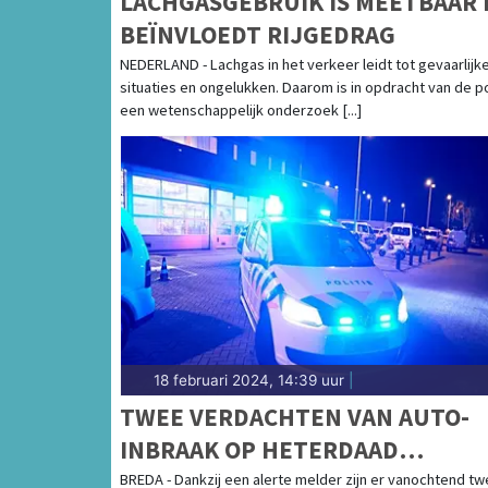
LACHGASGEBRUIK IS MEETBAAR 
BEÏNVLOEDT RIJGEDRAG
NEDERLAND - Lachgas in het verkeer leidt tot gevaarlijk
situaties en ongelukken. Daarom is in opdracht van de po
een wetenschappelijk onderzoek [...]
18 februari 2024, 14:39 uur
|
TWEE VERDACHTEN VAN AUTO-
INBRAAK OP HETERDAAD
AANGEHOUDEN
BREDA - Dankzij een alerte melder zijn er vanochtend t