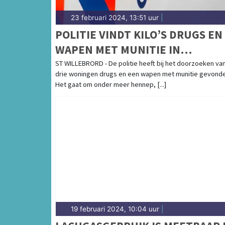
23 februari 2024, 13:51 uur
|
POLITIE VINDT KILO’S DRUGS EN
WAPEN MET MUNITIE IN
WONINGEN
ST WILLEBRORD - De politie heeft bij het doorzoeken va
drie woningen drugs en een wapen met munitie gevonde
Het gaat om onder meer hennep, [...]
19 februari 2024, 10:04 uur
|