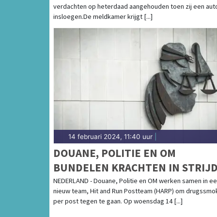
verdachten op heterdaad aangehouden toen zij een auto
insloegen.De meldkamer krijgt [...]
14 februari 2024, 11:40 uur
|
DOUANE, POLITIE EN OM
BUNDELEN KRACHTEN IN STRIJ
TEGEN DRUGSZENDINGEN PER
NEDERLAND - Douane, Politie en OM werken samen in e
nieuw team, Hit and Run Postteam (HARP) om drugssmo
POST
per post tegen te gaan. Op woensdag 14 [...]