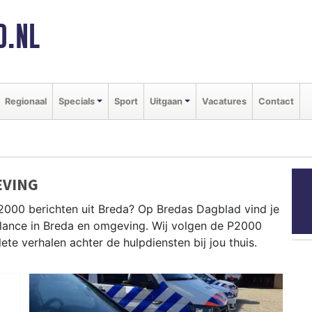
D.NL
Regionaal
Specials
Sport
Uitgaan
Vacatures
Contact
EVING
2000 berichten uit Breda? Op Bredas Dagblad vind je
bulance in Breda en omgeving. Wij volgen de P2000
e verhalen achter de hulpdiensten bij jou thuis.
dingen in wijken als Bavel, Prinsenbeek, Hoge Vucht