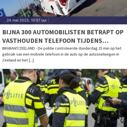
26 mei 2023, 10:57 uur
|
BIJNA 300 AUTOMOBILISTEN BETRAPT OP
VASTHOUDEN TELEFOON TIJDENS
RIJDEN
BRABANT/ZEELAND - De politie controleerde donderdag 25 mei op het
gebruik van een mobiele telefoon in de auto op de autosnelwegen in
Zeeland en het [...]