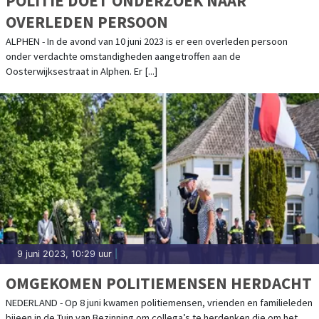
POLITIE DOET ONDERZOEK NAAR
OVERLEDEN PERSOON
ALPHEN - In de avond van 10 juni 2023 is er een overleden persoon
onder verdachte omstandigheden aangetroffen aan de
Oosterwijksestraat in Alphen. Er [...]
9 juni 2023, 10:29 uur
|
OMGEKOMEN POLITIEMENSEN HERDACHT
NEDERLAND - Op 8 juni kwamen politiemensen, vrienden en familieleden
bijeen in de Tuin van Bezinning om collega’s te herdenken die om het