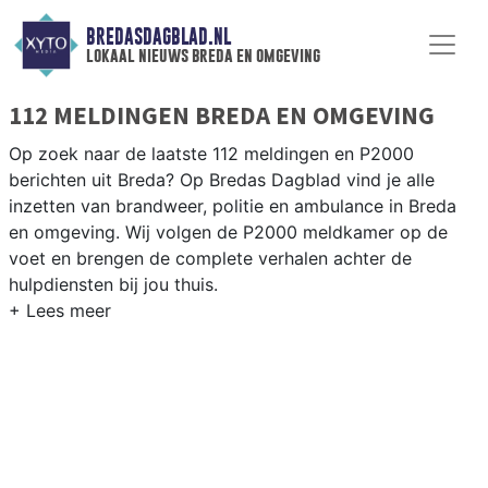
BREDASDAGBLAD.NL
lokaal nieuws breda en omgeving
112 MELDINGEN BREDA EN OMGEVING
Op zoek naar de laatste 112 meldingen en P2000
berichten uit Breda? Op Bredas Dagblad vind je alle
inzetten van brandweer, politie en ambulance in Breda
en omgeving. Wij volgen de P2000 meldkamer op de
voet en brengen de complete verhalen achter de
hulpdiensten bij jou thuis.
P2000 MELDINGEN BREDA
Van incidenten op de A16 en de A27 tot meldingen in
wijken als Bavel, Prinsenbeek, Hoge Vucht en het Breda-
centrum.