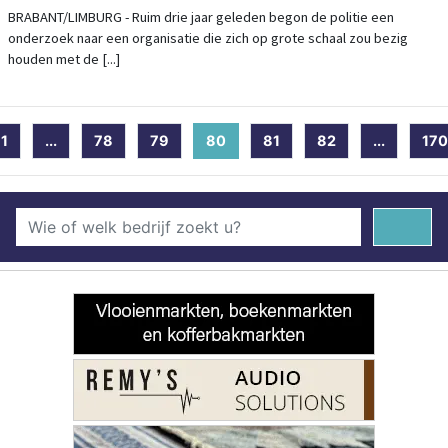
BRABANT/LIMBURG - Ruim drie jaar geleden begon de politie een
onderzoek naar een organisatie die zich op grote schaal zou bezig
houden met de [...]
1
...
78
79
80
(current)
81
82
...
170