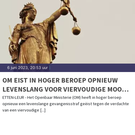
6 juni 2023, 20:53 uur
|
OM EIST IN HOGER BEROEP OPNIEUW
LEVENSLANG VOOR VIERVOUDIGE MOORD
ETTEN-LEUR
ETTEN-LEUR - Het Openbaar Ministerie (OM) heeft in hoger beroep
opnieuw een levenslange gevangenisstraf geëist tegen de verdachte
van een viervoudige [...]