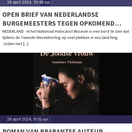
26 april 2024, 10:48 uur
|
OPEN BRIEF VAN NEDERLANDSE
BURGEMEESTERS TEGEN OPKOMEND
ANTISEMITISME
NEDERLAND - In het Nationaal Holocaust Museum is een bord te zien dat
tijdens de Tweede Wereldoorlog op veel plekken in ons land hing.
‘Joden niet [...]
26 april 2024, 9:15 uur
|
ROMAN VAN BRABANTSE AUTEUR