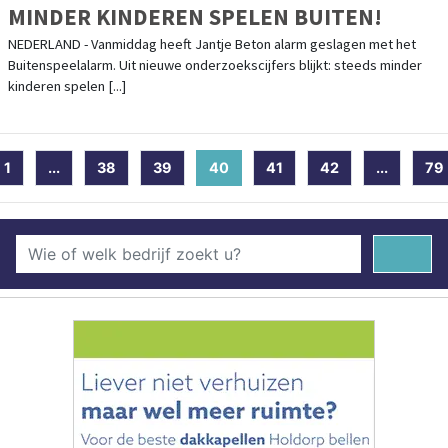
MINDER KINDEREN SPELEN BUITEN!
NEDERLAND - Vanmiddag heeft Jantje Beton alarm geslagen met het
Buitenspeelalarm. Uit nieuwe onderzoekscijfers blijkt: steeds minder
kinderen spelen [...]
1
...
38
39
40
(current)
41
42
...
79