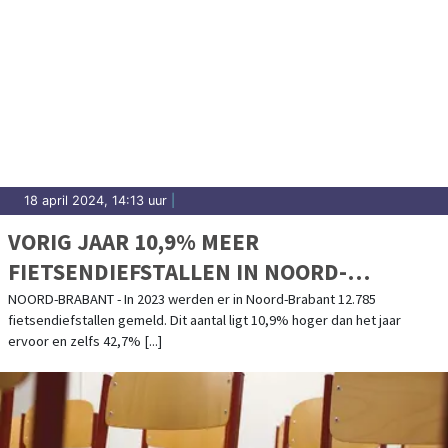
18 april 2024, 14:13 uur
|
VORIG JAAR 10,9% MEER
FIETSENDIEFSTALLEN IN NOORD-
BRABANT
NOORD-BRABANT - In 2023 werden er in Noord-Brabant 12.785
fietsendiefstallen gemeld. Dit aantal ligt 10,9% hoger dan het jaar
ervoor en zelfs 42,7% [...]