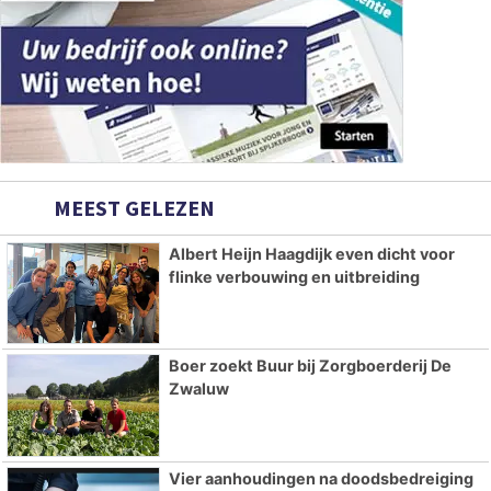
MEEST GELEZEN
Albert Heijn Haagdijk even dicht voor
flinke verbouwing en uitbreiding
Boer zoekt Buur bij Zorgboerderij De
Zwaluw
Vier aanhoudingen na doodsbedreiging