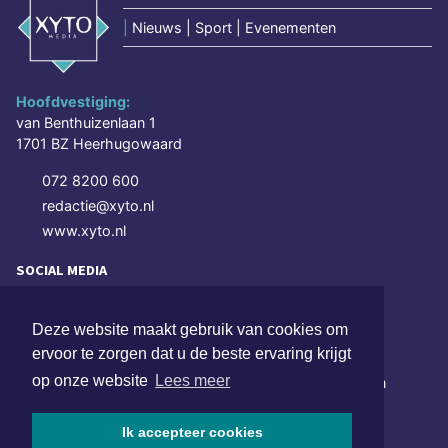
|
Nieuws | Sport | Evenementen
Hoofdvestiging:
van Benthuizenlaan 1
1701 BZ Heerhugowaard
072 8200 600
redactie@xyto.nl
www.xyto.nl
SOCIAL MEDIA
Deze website maakt gebruik van cookies om
NIEUWSBRIEF AANMELDEN
ervoor te zorgen dat u de beste ervaring krijgt
op onze website
Lees meer
Schrijf je in voor onze nieuwsbrief en krijg wekelijks een
samenvatting van alle gebeurtenissen uit jouw regio.
Ik accepteer cookies