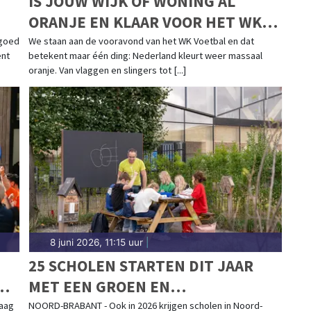
IS JOUW WIJK OF WONING AL
ORANJE EN KLAAR VOOR HET WK
VOETBAL?
 goed
We staan aan de vooravond van het WK Voetbal en dat
ent
betekent maar één ding: Nederland kleurt weer massaal
oranje. Van vlaggen en slingers tot [...]
8 juni 2026, 11:15 uur
|
25 SCHOLEN STARTEN DIT JAAR
OR
MET EEN GROEN EN
KLIMAATBESTENDIG SCHOOLPLEIN
daag
NOORD-BRABANT - Ook in 2026 krijgen scholen in Noord-