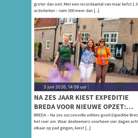
groter dan ooit. Met een recordaantal van maar liefst 1.
activiteiten – ruim 300 meer dan [...]
3 juni 2026, 14:58 uur
|
NA ZES JAAR KIEST EXPEDITIE
BREDA VOOR NIEUWE OPZET:
WANDELEN IN ZOMER EN HERFS
BREDA – Na zes succesvolle edities gooit Expeditie Bre
het roer om. Waar deelnemers voorheen vier dagen ach
elkaar op pad gingen, kiest [...]