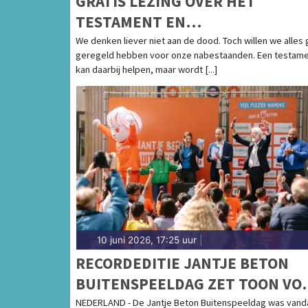
GRATIS LEZING OVER HET
TESTAMENT EN
LEVENSTESTAMENT IN BREDA
We denken liever niet aan de dood. Toch willen we alles
geregeld hebben voor onze nabestaanden. Een testam
kan daarbij helpen, maar wordt [...]
10 juni 2026, 17:25 uur
|
RECORDEDITIE JANTJE BETON
BUITENSPEELDAG ZET TOON VO
DIT SPEELJAAR
NEDERLAND - De Jantje Beton Buitenspeeldag was van