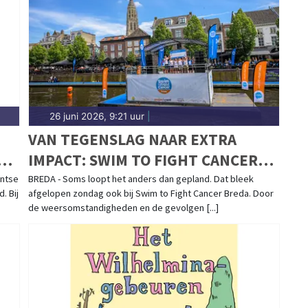
26 juni 2026, 9:21 uur
|
VAN TEGENSLAG NAAR EXTRA
N
IMPACT: SWIM TO FIGHT CANCER
BREDA KRIJGT EEN PRACHTIG
antse
BREDA - Soms loopt het anders dan gepland. Dat bleek
. Bij
afgelopen zondag ook bij Swim to Fight Cancer Breda. Door
VERVOLG
de weersomstandigheden en de gevolgen [...]