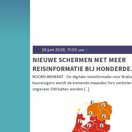
gemeenten in de Baronie-regio.
29 juni 2026, 11:00 uur
|
NIEUWE SCHERMEN MET MEER
REISINFORMATIE BIJ HONDERDE
BRABANTSE BUSHALTES
NOORD-BRABANT - De digitale reisinformatie voor Brab
busreizigers wordt de komende maanden fors verbeterd
ongeveer 500 haltes worden [...]