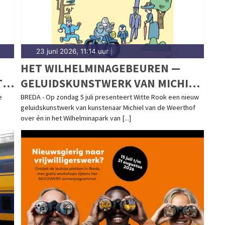
23 juni 2026, 11:14 uur
|
HET WILHELMINAGEBEUREN —
T
GELUIDSKUNSTWERK VAN MICHIEL
VAN DE WEERTHOF BRENGT DE
e
BREDA - Op zondag 5 juli presenteert Witte Rook een nieuw
geluidskunstwerk van kunstenaar Michiel van de Weerthof
GESCHIEDENIS VAN
over én in het Wilhelminapark van [...]
WILHELMINAPARK BREDA TOT
LEVEN