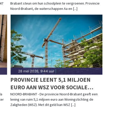
347
Brabant steun om hun schoolplein te vergroenen. Provincie
Noord-Brabant, de waterschappen Aa en [...]
28 mei 2026, 9:44 uur
|
PROVINCIE LEENT 5,1 MILJOEN
EURO AAN WSZ VOOR SOCIALE
T
HUURWONINGEN
da
NOORD-BRABANT - De provincie Noord-Brabant geeft een
ter
lening van ruim 5,1 miljoen euro aan Woningstichting de
Zaligheden (WSZ). Met dit geld kan WSZ [...]