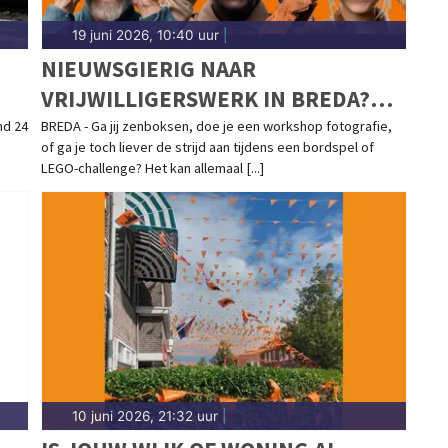
19 juni 2026, 10:40 uur
|
NIEUWSGIERIG NAAR
VRIJWILLIGERSWERK IN BREDA?
MET HET MOOIWERK
d 24
BREDA - Ga jij zenboksen, doe je een workshop fotografie,
of ga je toch liever de strijd aan tijdens een bordspel of
ZOMERPROGRAMMA KRIJG JE EEN
LEGO-challenge? Het kan allemaal [...]
KIJKJE IN DE KEUKEN!
10 juni 2026, 21:32 uur
|