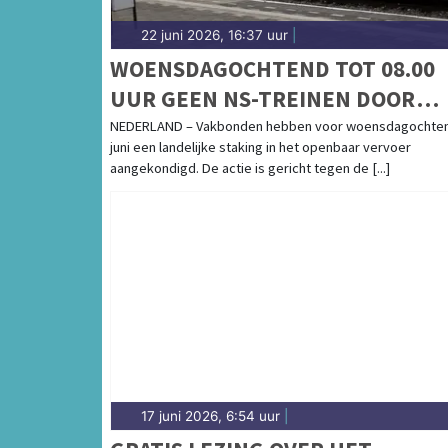
22 juni 2026, 16:37 uur
|
WOENSDAGOCHTEND TOT 08.00
UUR GEEN NS-TREINEN DOOR
LANDELIJKE STAKING
NEDERLAND – Vakbonden hebben voor woensdagochten
juni een landelijke staking in het openbaar vervoer
aangekondigd. De actie is gericht tegen de [...]
17 juni 2026, 6:54 uur
|