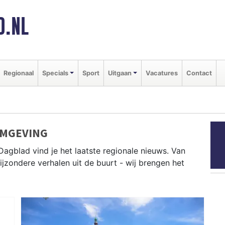
D.NL
Regionaal
Specials
Sport
Uitgaan
Vacatures
Contact
OMGEVING
Dagblad vind je het laatste regionale nieuws. Van
bijzondere verhalen uit de buurt - wij brengen het
Tilburg, Oosterhout, Roosendaal en andere Brabantse