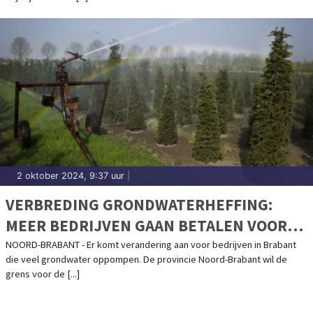
2 oktober 2024, 9:37 uur
|
VERBREDING GRONDWATERHEFFING:
MEER BEDRIJVEN GAAN BETALEN VOOR
GRONDWATERGEBRUIK
NOORD-BRABANT - Er komt verandering aan voor bedrijven in Brabant
die veel grondwater oppompen. De provincie Noord-Brabant wil de
grens voor de [...]