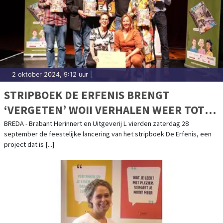
2 oktober 2024, 9:12 uur
|
STRIPBOEK DE ERFENIS BRENGT
‘VERGETEN’ WOII VERHALEN WEER TOT
LEVEN
BREDA - Brabant Herinnert en Uitgeverij L vierden zaterdag 28
september de feestelijke lancering van het stripboek De Erfenis, een
project dat is [...]