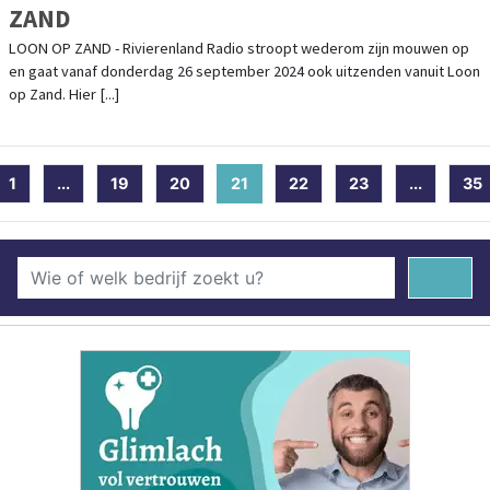
ZAND
LOON OP ZAND - Rivierenland Radio stroopt wederom zijn mouwen op
en gaat vanaf donderdag 26 september 2024 ook uitzenden vanuit Loon
op Zand. Hier [...]
1
...
19
20
21
(current)
22
23
...
35