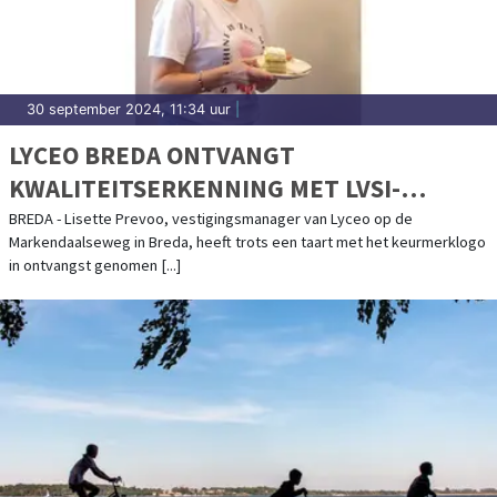
30 september 2024, 11:34 uur
|
LYCEO BREDA ONTVANGT
KWALITEITSERKENNING MET LVSI-
KEURMERK
BREDA - Lisette Prevoo, vestigingsmanager van Lyceo op de
Markendaalseweg in Breda, heeft trots een taart met het keurmerklogo
in ontvangst genomen [...]