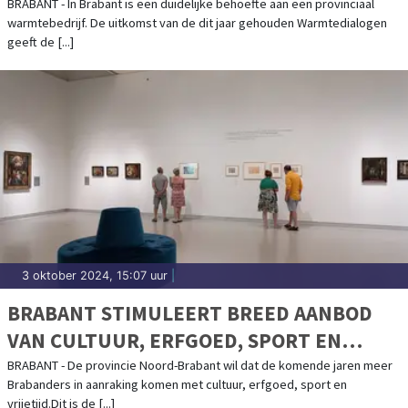
BRABANT - In Brabant is een duidelijke behoefte aan een provinciaal
warmtebedrijf. De uitkomst van de dit jaar gehouden Warmtedialogen
geeft de [...]
3 oktober 2024, 15:07 uur
|
BRABANT STIMULEERT BREED AANBOD
VAN CULTUUR, ERFGOED, SPORT EN
VRIJETIJD
BRABANT - De provincie Noord-Brabant wil dat de komende jaren meer
Brabanders in aanraking komen met cultuur, erfgoed, sport en
vrijetijd.Dit is de [...]