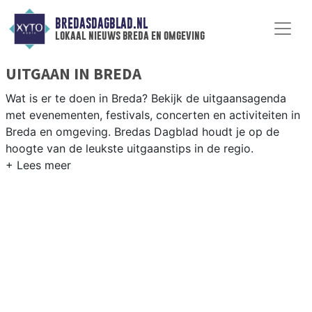
BREDASDAGBLAD.NL
lokaal nieuws breda en omgeving
UITGAAN IN BREDA
Wat is er te doen in Breda? Bekijk de uitgaansagenda
met evenementen, festivals, concerten en activiteiten in
Breda en omgeving. Bredas Dagblad houdt je op de
hoogte van de leukste uitgaanstips in de regio.
EVENEMENTEN BREDA
Van markten en culturele evenementen tot
muziekfestivals en culinaire events - ontdek het
complete uitgaansaanbod op bredasdagblad.nl.