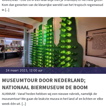
TUSSEN DE MOOISTE VLINDERS !
Kom dan genieten van de kleurrijke wereld van het tropisch regenwoud
in [...]
24 maart 2023, 12:00 uur
|
MUSEUMTOUR DOOR NEDERLAND;
NATIONAAL BIERMUSEUM DE BOOM
ALKMAAR - Vanaf heden hebben wij een nieuwe rubriek, namelijk de
museumtour! We gaan de leukste musea in het land af en lichten er elke
week één uit. [...]