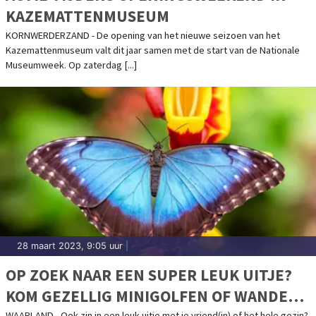
KAZEMATTENMUSEUM
KORNWERDERZAND - De opening van het nieuwe seizoen van het
Kazemattenmuseum valt dit jaar samen met de start van de Nationale
Museumweek. Op zaterdag [...]
28 maart 2023, 9:05 uur
|
OP ZOEK NAAR EEN SUPER LEUK UITJE?
KOM GEZELLIG MINIGOLFEN OF WANDEL
WAARLAND - Ook zin in een leuk uitje met je vriend(in) of het hele gezin?