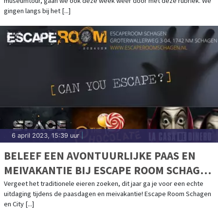
museumtour, gaan we ook deze week weer door met deze rubriek. We
gingen langs bij het [...]
6 april 2023, 15:39 uur
|
BELEEF EEN AVONTUURLIJKE PAAS EN
MEIVAKANTIE BIJ ESCAPE ROOM SCHAGEN
& CITY ADVENTURES!
Vergeet het traditionele eieren zoeken, dit jaar ga je voor een echte
uitdaging tijdens de paasdagen en meivakantie! Escape Room Schagen
en City [...]