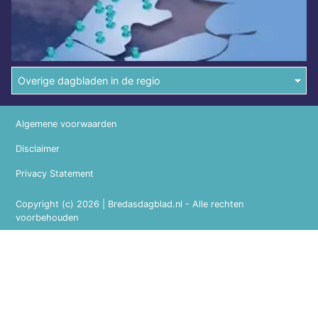
Overige dagbladen in de regio
Algemene voorwaarden
Disclaimer
Privacy Statement
Copyright (c) 2026 | Bredasdagblad.nl - Alle rechten
voorbehouden