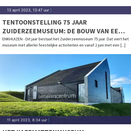
13 april 2023, 13:47 uur
|
TENTOONSTELLING 75 JAAR
ZUIDERZEEMUSEUM: DE BOUW VAN EEN
BUITENGEWOON BIJZONDER
ENKHUIZEN - Dit jaar bestaat het Zuiderzeemuseum 75 jaar. Dat viert het
museum met allerlei feestelijke activiteiten en vanaf 2 juni met een [...]
MUSEUMDORP
11 april 2023, 8:34 uur
|