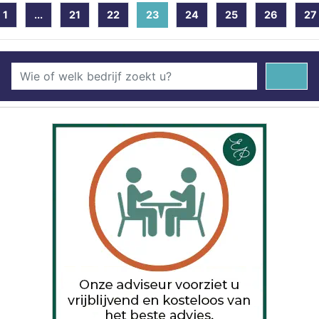
1
...
21
22
23
(current)
24
25
26
27