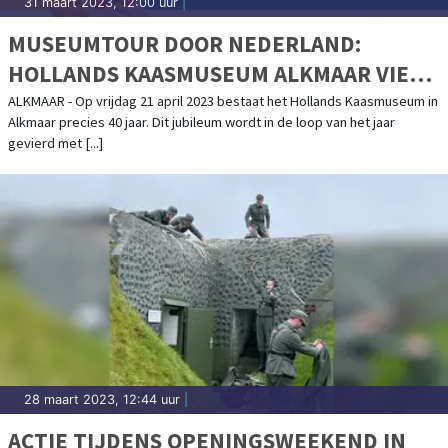
31 maart 2023, 12:00 uur
|
MUSEUMTOUR DOOR NEDERLAND:
HOLLANDS KAASMUSEUM ALKMAAR VIERT
40-JARIG JUBILEUM
ALKMAAR - Op vrijdag 21 april 2023 bestaat het Hollands Kaasmuseum in
Alkmaar precies 40 jaar. Dit jubileum wordt in de loop van het jaar
gevierd met [...]
28 maart 2023, 12:44 uur
|
ACTIE TIJDENS OPENINGSWEEKEND IN