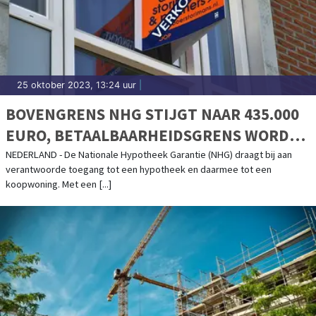
25 oktober 2023, 13:24 uur
|
BOVENGRENS NHG STIJGT NAAR 435.000
EURO, BETAALBAARHEIDSGRENS WORDT
390.000 EURO
NEDERLAND - De Nationale Hypotheek Garantie (NHG) draagt bij aan
verantwoorde toegang tot een hypotheek en daarmee tot een
koopwoning. Met een [...]