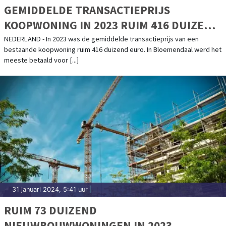
GEMIDDELDE TRANSACTIEPRIJS
KOOPWONING IN 2023 RUIM 416 DUIZEND
EURO
NEDERLAND - In 2023 was de gemiddelde transactieprijs van een
bestaande koopwoning ruim 416 duizend euro. In Bloemendaal werd het
meeste betaald voor [...]
31 januari 2024, 5:41 uur
|
RUIM 73 DUIZEND
NIEUWBOUWWONINGEN IN 2023