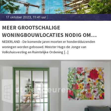
17 oktober 2023, 11:41 uur
|
MEER GROOTSCHALIGE
WONINGBOUWLOCATIES NODIG OM
TOEKOMSTIG WONINGTEKORT OP TE
NEDERLAND - De komende jaren moeten er honderdduizenden
woningen worden gebouwd. Minister Hugo de Jonge van
LOSSEN
Volkshuisvesting en Ruimtelijke Ordening [...]