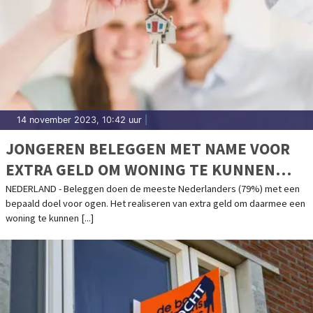
14 november 2023, 10:42 uur
|
JONGEREN BELEGGEN MET NAME VOOR
EXTRA GELD OM WONING TE KUNNEN
KOPEN
NEDERLAND - Beleggen doen de meeste Nederlanders (79%) met een
bepaald doel voor ogen. Het realiseren van extra geld om daarmee een
woning te kunnen [...]