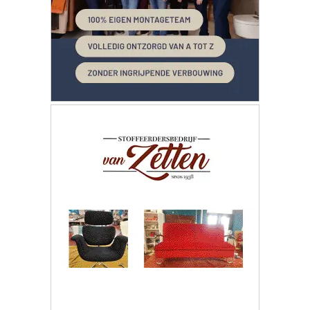
072 8200 600
redactie@xyto.nl
www.xyto.nl
SOCIAL MEDIA
NIEUWSBRIEF AANMELDEN
Schrijf je in voor onze nieuwsbrief en krijg wekelijks een
samenvatting van alle gebeurtenissen uit jouw regio.
Aanmelden
ONLINE DAGBLADEN