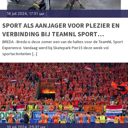
16 juli 2024, 17:51 uur
|
SPORT ALS AANJAGER VOOR PLEZIER EN
VERBINDING BIJ TEAMNL SPORT
EXPERIENCE IN BREDA
BREDA - Breda is deze zomer een van de haltes voor de TeamNL Sport
Experience. Vandaag werd bij Skatepark Pier15 deze week vol
sportactiviteiten [...]
10 juli 2024, 23:37 uur
|