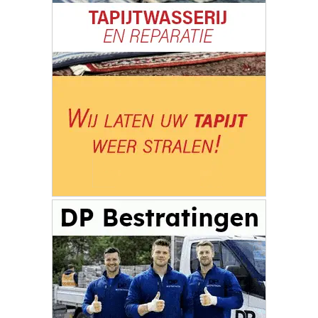
Boer zoekt Buur bij Zorgboerderij De
Zwaluw
Flitsmarathon van start: extra
snelheidscontroles in Nederland en
populaire vakantielanden
Vernielingen en diefstallen aan de
Slingerweg in Breda
Betaalbare trouwringen kopen: zo
bespaar je zonder in te leveren op
kwaliteit