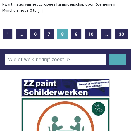
kwartfinales van het Europees Kampioenschap door Roemenië in
München met 3-0 te [...]
1
...
6
7
8
(current)
9
10
...
30