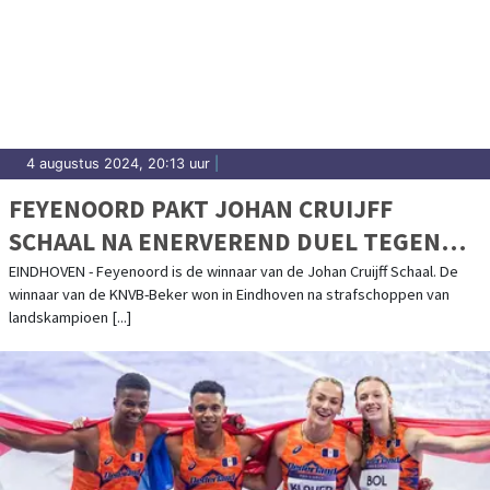
4 augustus 2024, 20:13 uur
|
FEYENOORD PAKT JOHAN CRUIJFF
SCHAAL NA ENERVEREND DUEL TEGEN
PSV
EINDHOVEN - Feyenoord is de winnaar van de Johan Cruijff Schaal. De
winnaar van de KNVB-Beker won in Eindhoven na strafschoppen van
landskampioen [...]