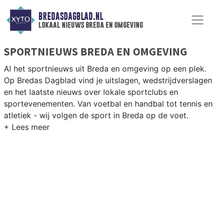
BREDASDAGBLAD.NL
lokaal nieuws breda en omgeving
SPORTNIEUWS BREDA EN OMGEVING
Al het sportnieuws uit Breda en omgeving op een plek.
Op Bredas Dagblad vind je uitslagen, wedstrijdverslagen
en het laatste nieuws over lokale sportclubs en
sportevenementen. Van voetbal en handbal tot tennis en
atletiek - wij volgen de sport in Breda op de voet.
LOKALE SPORT BREDA
Van NAC Breda en Bredase Boys tot hockey bij MHC
Breda en atletiek op het Sportpark Zandbergen — Breda
is een echte sportstad. Blijf op de hoogte van alle
sportieve uitslagen en prestaties in Breda.