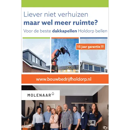
|
Nieuws | Sport | Evenementen
Hoofdvestiging:
van Benthuizenlaan 1
1701 BZ Heerhugowaard