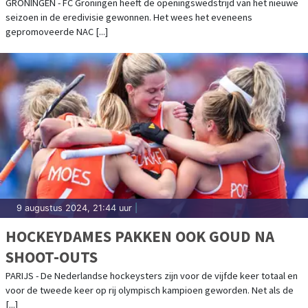
START COMPETITIE
GRONINGEN - FC Groningen heeft de openingswedstrijd van het nieuwe
seizoen in de eredivisie gewonnen. Het wees het eveneens
gepromoveerde NAC [...]
9 augustus 2024, 21:44 uur
|
HOCKEYDAMES PAKKEN OOK GOUD NA
SHOOT-OUTS
PARIJS - De Nederlandse hockeysters zijn voor de vijfde keer totaal en
voor de tweede keer op rij olympisch kampioen geworden. Net als de
[...]