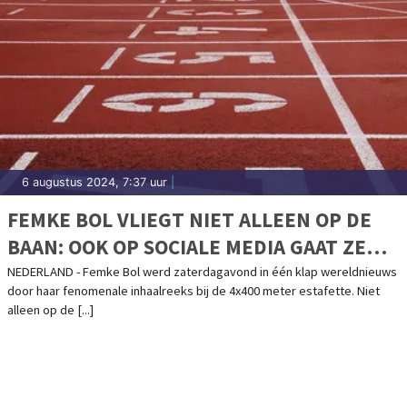
6 augustus 2024, 7:37 uur
|
FEMKE BOL VLIEGT NIET ALLEEN OP DE
BAAN: OOK OP SOCIALE MEDIA GAAT ZE
KEIHARD
NEDERLAND - Femke Bol werd zaterdagavond in één klap wereldnieuws
door haar fenomenale inhaalreeks bij de 4x400 meter estafette. Niet
alleen op de [...]