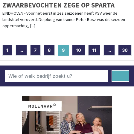
ZWAARBEVOCHTEN ZEGE OP SPARTA
EINDHOVEN - Voor het eerst in zes seizoenen heeft PSV weer de
landstitel veroverd. De ploeg van trainer Peter Bosz was dit seizoen
oppermachtig, [...]
1
...
7
8
9
(current)
10
11
...
30