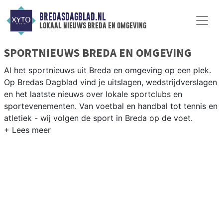
BREDASDAGBLAD.NL
lokaal nieuws breda en omgeving
SPORTNIEUWS BREDA EN OMGEVING
Al het sportnieuws uit Breda en omgeving op een plek.
Op Bredas Dagblad vind je uitslagen, wedstrijdverslagen
en het laatste nieuws over lokale sportclubs en
sportevenementen. Van voetbal en handbal tot tennis en
atletiek - wij volgen de sport in Breda op de voet.
LOKALE SPORT BREDA
Van NAC Breda en Bredase Boys tot hockey bij MHC
Breda en atletiek op het Sportpark Zandbergen — Breda
is een echte sportstad. Blijf op de hoogte van alle
sportieve uitslagen en prestaties in Breda.